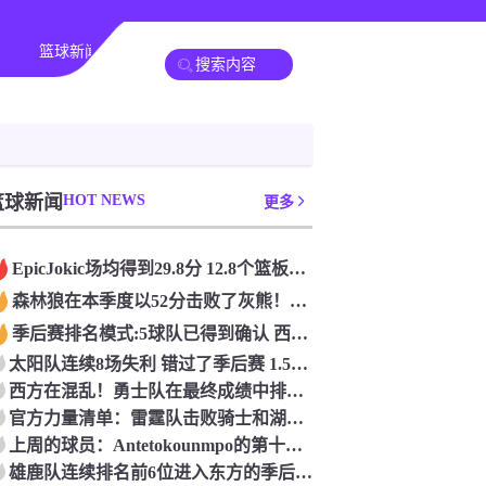
篮球新闻
篮球新闻
法甲
HOT NEWS
美职业
亚冠杯
中超
更多
Epic️Jokic场均得到29.8分 12.8个篮板和10.2次助攻 平均三双很容易吗？
森林狼在本季度以52分击败了灰熊！一个部分中的21个中有18个！骑着摇头丸的战士第六 湖船不舒服
季后赛排名模式:5球队已得到确认 西方有一支悲惨的3-8队
太阳队连续8场失利 错过了季后赛 1.5亿巨人完全失败了
西方在混乱！勇士队在最终成绩中排名第七 湖人队晋级季后赛 火箭向快船送了礼物
官方力量清单：雷霆队击败骑士和湖人队排名第五
上周的球员：Antetokounmpo的第十个职业
雄鹿队连续排名前6位进入东方的季后赛 而老鹰队连续第四年在季后赛中踢球