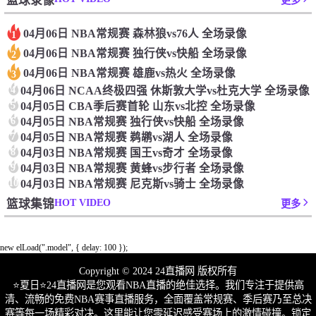
篮球录像
更多
04月06日 NBA常规赛 森林狼vs76人 全场录像
1
04月06日 NBA常规赛 独行侠vs快船 全场录像
2
04月06日 NBA常规赛 雄鹿vs热火 全场录像
3
4
04月06日 NCAA终极四强 休斯敦大学vs杜克大学 全场录像
5
04月05日 CBA季后赛首轮 山东vs北控 全场录像
6
04月05日 NBA常规赛 独行侠vs快船 全场录像
7
04月05日 NBA常规赛 鹈鹕vs湖人 全场录像
8
04月03日 NBA常规赛 国王vs奇才 全场录像
9
04月03日 NBA常规赛 黄蜂vs步行者 全场录像
10
04月03日 NBA常规赛 尼克斯vs骑士 全场录像
HOT VIDEO
篮球集锦
更多
new elLoad(".model", { delay: 100 });
Copyright © 2024 24直播网 版权所有
⭐️夏日⭐24直播网是您观看NBA直播的绝佳选择。我们专注于提供高
清、流畅的免费NBA赛事直播服务，全面覆盖常规赛、季后赛乃至总决
赛等每一场精彩对决。这里能让您零延迟感受赛场上的激情碰撞。锁定