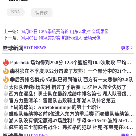
NBA
独行侠
上一条：
04月05日 CBA季后赛首轮 山东vs北控 全场录像
下一条：
04月05日 NBA常规赛 鹈鹕vs湖人 全场录像
HOT NEWS
篮球新闻
更多
Epic️Jokic场均得到29.8分 12.8个篮板和10.2次助攻 平均三双很容易吗？
1
森林狼在本季度以52分击败了灰熊！一个部分中的21个中有18个！骑着摇头丸的战士第六 湖船不舒服
2
季后赛排名模式:5球队已得到确认 西方有一支悲惨的3-8队
3
4
太阳队连续8场失利 错过了季后赛 1.5亿巨人完全失败了
5
西方在混乱！勇士队在最终成绩中排名第七 湖人队晋级季后赛 火箭向快船送了礼物
6
官方力量清单：雷霆队击败骑士和湖人队排名第五
7
上周的球员：Antetokounmpo的第十个职业
8
雄鹿队连续排名前6位进入东方的季后赛 而老鹰队连续第四年在季后赛中踢球
9
湖人队没有锁定赢得47场胜利！字母36+15+10 波特24+12+8 42胜利以锁定季后赛
10
疯狂的三个前四名战斗：弗拉格的犯规 杜克·布莱克在33秒的惊喜中出现了
HOT VIDEO