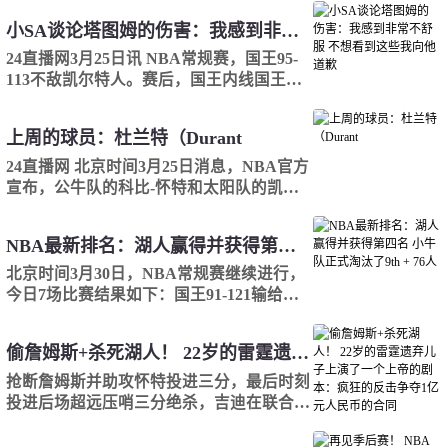
的归队动态，二是巴特勒组织的牌局活
小SA谈论塔图姆的伤害：我感到非常不舒服 不想看到这些我向他道歉
动。 据ESPN记者...
24直播网3月25日讯 NBA常规赛，国王95-
113不敌凯尔特人。赛后，国王内线国王内
线小萨博尼斯接受采访时谈到了塔图姆受伤
的瞬间：“我心里很难受，感觉快疯了。我
上周的球员：杜兰特（Durant
不希望看到这种情况...
24直播网 北京时间3月25日消息，NBA官方
宣布，公牛队的科比-怀特和太阳队的凯文-
杜兰特当选上周东西部最佳球员。怀特蝉联
周最佳，这也是他个人职业生涯第2次获得
NBA最新排名：湖人赢得并获得第四名 小牛队正式淘汰了9th + 76人
周最佳。上周怀特...
北京时间3月30日，NBA常规赛继续进行，
今日7场比赛结果如下：国王91-121输给魔
术，篮网115-112险胜奇才，热火118-95轻
取76人，独行侠120-119险胜公牛，湖人
偷詹姆斯+杀死湖人！ 22岁的雷霆遗弃儿子上演了一个上帝的剧本：疯狂的反击争夺1亿元人民币的合同
134-127战胜灰熊，雷霆132-111击...
抢断詹姆斯并助攻怀特投进三分，最后时刻
投进后场超远压哨三分绝杀，吉迪在联合中
心球馆上演了神奇一幕，主导了公牛绝地大
逆转，以119比117击败湖人，并且狠狠扎心