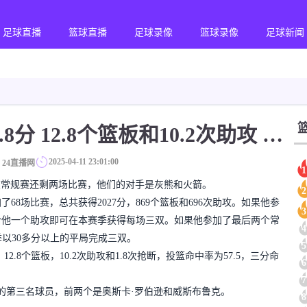
足球直播
篮球直播
足球录像
篮球录像
足球新闻
Epic️Jokic场均得到29.8分 12.8个篮板和10.2次助攻 平均三双很容易吗？
2025-04-11 23:01:00
24直播网
1
队在常规赛还剩两场比赛，他们的对手是灰熊和火箭。
2
kic参加了68场比赛，总共获得2027分，869个篮板和696次助攻。如果他参
3
给他一个助攻即可在本赛季获得每场三双。如果他参加了最后两个常
4
赛季以30多分以上的平局完成三双。
5
，12.8个篮板，10.2次助攻和1.8次抢断，投篮命中率为57.5，三分命
6
7
三双的第三名球员，前两个是奥斯卡·罗伯逊和威斯布鲁克。
8