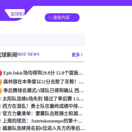
篮球新闻
篮球新闻
HOT NEWS
更多
Epic️Jokic场均得到29.8分 12.8个篮板和10.2次助攻 平均三双很容易吗？
森林狼在本季度以52分击败了灰熊！一个部分中的21个中有18个！骑着摇头丸的战士第六 湖船不舒服
季后赛排名模式:5球队已得到确认 西方有一支悲惨的3-8队
太阳队连续8场失利 错过了季后赛 1.5亿巨人完全失败了
西方在混乱！勇士队在最终成绩中排名第七 湖人队晋级季后赛 火箭向快船送了礼物
官方力量清单：雷霆队击败骑士和湖人队排名第五
上周的球员：Antetokounmpo的第十个职业
雄鹿队连续排名前6位进入东方的季后赛 而老鹰队连续第四年在季后赛中踢球