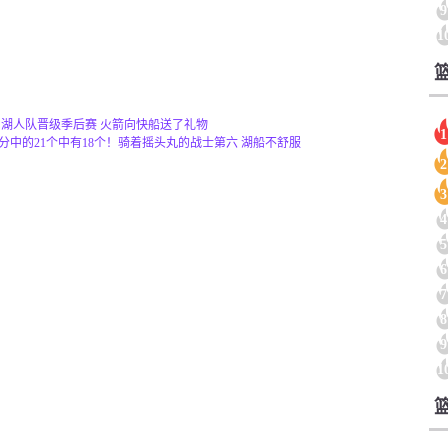
9
1
 湖人队晋级季后赛 火箭向快船送了礼物
1
分中的21个中有18个！骑着摇头丸的战士第六 湖船不舒服
2
3
4
5
6
7
8
9
1