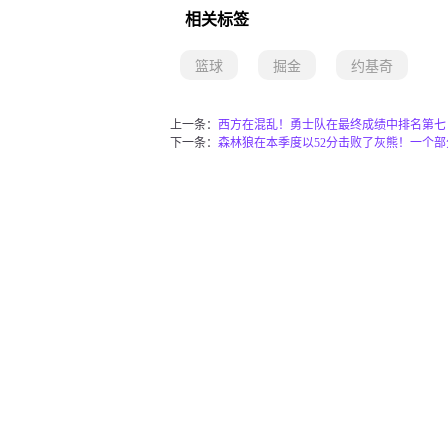
相关标签
篮球
掘金
约基奇
上一条：
西方在混乱！勇士队在最终成绩中排名第七
下一条：
森林狼在本季度以52分击败了灰熊！一个部